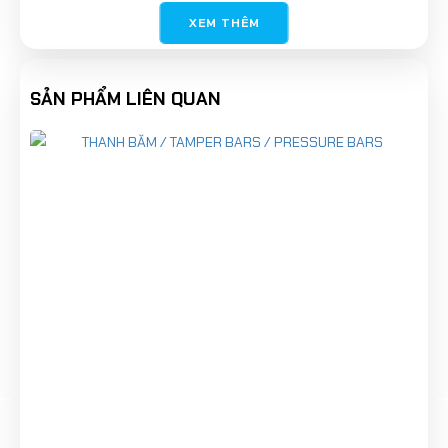
Ty nâng nắp cabo
XEM THÊM
cy lanh
xy lanh
cylinder
SẢN PHẨM LIÊN QUAN
ty nâng nắp máy
Gas cylinder
Gas Spring