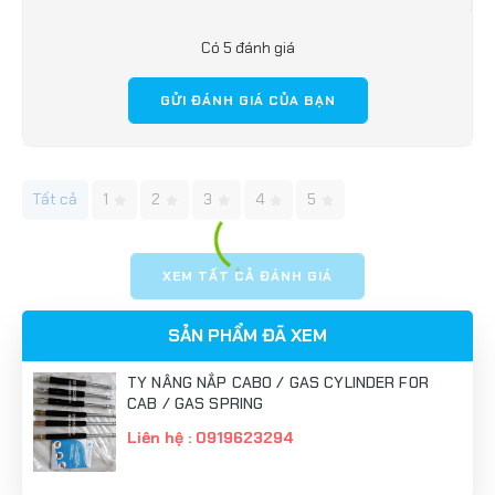
Có 5 đánh giá
GỬI ĐÁNH GIÁ CỦA BẠN
Tất cả
1
2
3
4
5
XEM TẤT CẢ ĐÁNH GIÁ
SẢN PHẨM ĐÃ XEM
TY NÂNG NẮP CABO / GAS CYLINDER FOR
CAB / GAS SPRING
Liên hệ : 0919623294