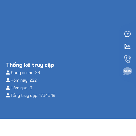
Thống kê truy cập
Đang online: 26
Hôm nay: 232
Hôm qua: 0
Tổng truy cập: 1784849
© 2026 CTY TNHH MÁY XÂY DỰNG & PHỤ TÙNG XUYÊN VIỆT -
Thiết kế bởi sikido.vn