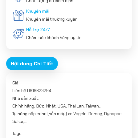
Chất lượng đã kiểm định
Khuyến mãi
Khuyến mãi thường xuyên
Hỗ trợ 24/7
Chăm sóc khách hàng uy tín
Nội dung Chi Tiết
Giá:
Liên hệ 0919623294
Nhà sản xuất:
Chính hãng, Đức, Nhật, USA, Thái Lan, Taiwan,...
Ty nâng nắp cabo (nắp máy) xe Vogele, Demag, Dynapac,
Sakai,...
Tags: