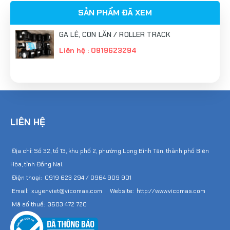
SẢN PHẨM ĐÃ XEM
GA LÊ, CON LĂN / ROLLER TRACK
Liên hệ : 0919623294
LIÊN HỆ
Địa chỉ: Số 32, tổ 13, khu phố 2, phường Long Bình Tân, thành phố Biên
Hòa, tỉnh Đồng Nai.
Điện thoại: 0919 623 294 / 0964 909 901
Email: xuyenviet@vicomas.com Website: http://www.vicomas.com
Mã số thuế: 3603 472 720