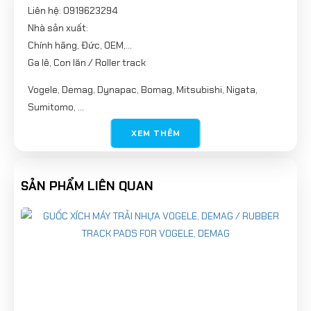
Liên hệ: 0919623294
Nhà sản xuất:
Chính hãng, Đức, OEM,...
Ga lê, Con lăn / Roller track
Vogele, Demag, Dynapac, Bomag, Mitsubishi, Nigata,
Sumitomo, ...
Tags:
XEM THÊM
Ga lê
Con lăn
SẢN PHẨM LIÊN QUAN
Roller track
Vogele
Demag
Dynapac
Bomag
Mitsubishi
NIGATA
Sumitomo