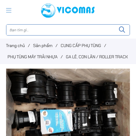
Trang chủ
/
Sản phẩm
/
CUNG CẤP PHỤ TÙNG
/
PHỤ TÙNG MÁY TRẢI NHỰA
/
GA LÊ, CON LĂN / ROLLER TRACK