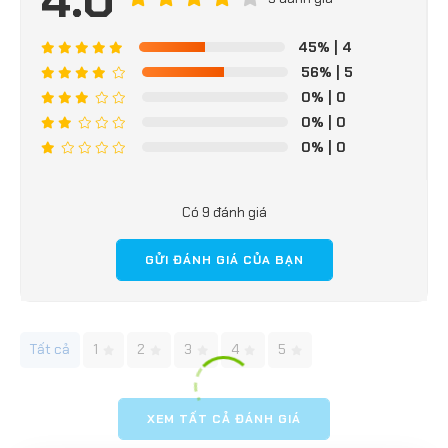
45%
| 4
56%
| 5
0%
| 0
0%
| 0
0%
| 0
Có 9 đánh giá
GỬI ĐÁNH GIÁ CỦA BẠN
Tất cả
1
2
3
4
5
XEM TẤT CẢ ĐÁNH GIÁ