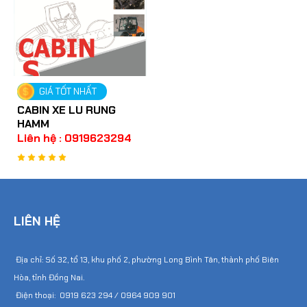
GIÁ TỐT NHẤT
CABIN XE LU RUNG
HAMM
Liên hệ : 0919623294
LIÊN HỆ
Địa chỉ: Số 32, tổ 13, khu phố 2, phường Long Bình Tân, thành phố Biên
Hòa, tỉnh Đồng Nai.
Điện thoại: 0919 623 294 / 0964 909 901