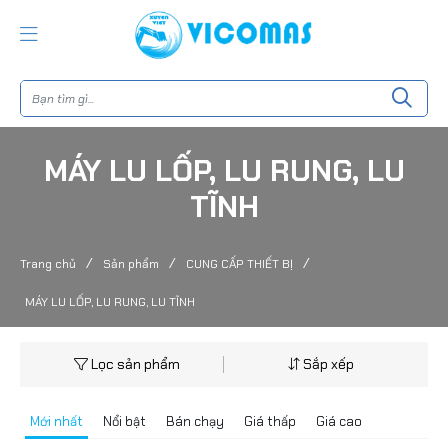
MÁY LU LỐP, LU RUNG, LU
TĨNH
/
/
/
Trang chủ
Sản phẩm
CUNG CẤP THIẾT BỊ
MÁY LU LỐP, LU RUNG, LU TĨNH
Lọc sản phẩm
Sắp xếp
Mới nhất
Nổi bật
Bán chạy
Giá thấp
Giá cao