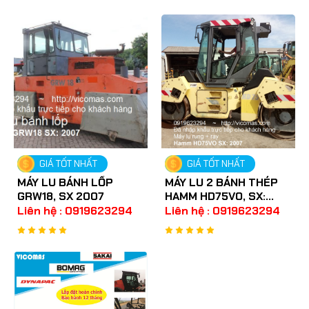
GIÁ TỐT NHẤT
GIÁ TỐT NHẤT
MÁY LU BÁNH LỐP
MÁY LU 2 BÁNH THÉP
GRW18, SX 2007
HAMM HD75VO, SX:
2007
Liên hệ : 0919623294
Liên hệ : 0919623294