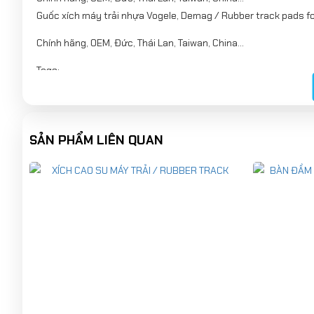
Guốc xích máy trải nhựa Vogele, Demag / Rubber track pads f
Chính hãng, OEM, Đức, Thái Lan, Taiwan, China...
Tags:
Guốc xích máy trải nhựa
Guốc su
Rubber track pads
SẢN PHẨM LIÊN QUAN
Track pads
Rubber pads