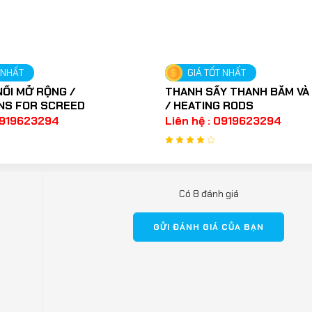
 NHẤT
GIÁ TỐT NHẤT
ỐI MỞ RỘNG /
THANH SẤY THANH BĂM VÀ
NS FOR SCREED
/ HEATING RODS
 0919623294
Liên hệ : 0919623294
Có 8 đánh giá
GỬI ĐÁNH GIÁ CỦA BẠN