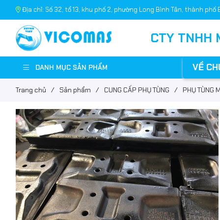
Địa chỉ: Số 32, tổ 13, khu phố 2, phường Long Bình Tân, thành phố 
CTY TNHH 
VỀ CH
DANH MỤC SẢN PHẨM
Trang chủ
/
Sản phẩm
/
CUNG CẤP PHỤ TÙNG
/
PHỤ TÙNG M