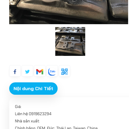
Nội dung Chi Tiết
Giá:
Liên hệ 0919623294
Nhà sản xuất:
Chính hãng, OEM, Đức, Thái Lan, Taiwan, China...