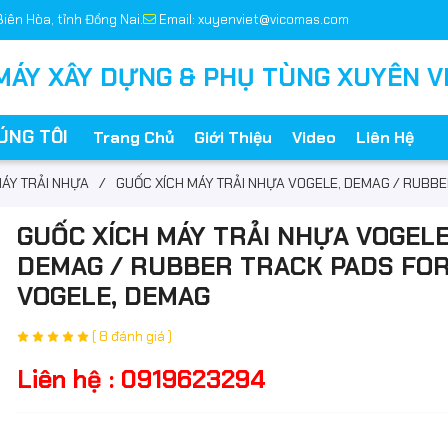
Biên Hòa, tỉnh Đồng Nai.
Email: xuyenviet@vicomas.com
MÁY XÂY DỰNG & PHỤ TÙNG XUYÊN V
ÚNG TÔI
Trang Chủ
Giới Thiệu
Video
Liên Hệ
ÁY TRẢI NHỰA
/
GUỐC XÍCH MÁY TRẢI NHỰA VOGELE, DEMAG / RUBB
GUỐC XÍCH MÁY TRẢI NHỰA VOGELE
DEMAG / RUBBER TRACK PADS FO
VOGELE, DEMAG
( 8 đánh giá )
Liên hệ : 0919623294