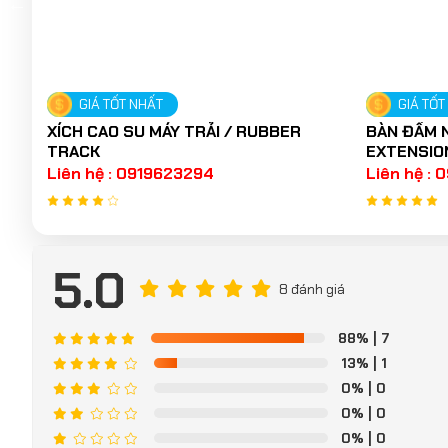
GIÁ TỐT NHẤT
GIÁ TỐT
XÍCH CAO SU MÁY TRẢI / RUBBER
BÀN ĐẦM N
TRACK
EXTENSIO
Liên hệ : 0919623294
Liên hệ :
5.0
8 đánh giá
88%
| 7
13%
| 1
0%
| 0
0%
| 0
0%
| 0