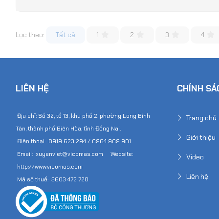
Lọc theo:
Tất cả
1
2
3
4
LIÊN HỆ
CHÍNH SÁ
Địa chỉ: Số 32, tổ 13, khu phố 2, phường Long Bình
Trang chủ
Tân, thành phố Biên Hòa, tỉnh Đồng Nai.
Giới thiệu
Điện thoại: 0919 623 294 / 0964 909 901
Email: xuyenviet@vicomas.com Website:
Video
http://www.vicomas.com
Liên hệ
Mã số thuế: 3603 472 720