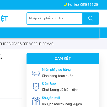
Hotline: 0919 623 294
IỆT
ER TRACK PADS FOR VOGELE, DEMAG
,
CAM KẾT
R
Miễn phí giao hàng
Giao hàng toàn quốc
Đảm bảo
Chất lượng đã kiểm định
Khuyến mãi
Khuyến mãi thường xuyên